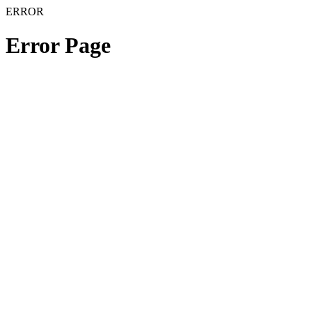
ERROR
Error Page