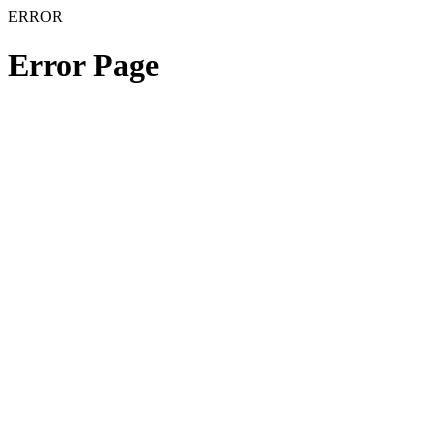
ERROR
Error Page