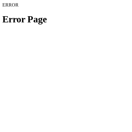
ERROR
Error Page