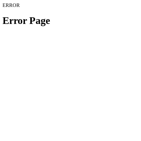
ERROR
Error Page