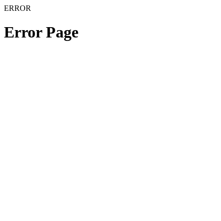
ERROR
Error Page