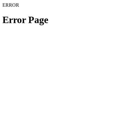
ERROR
Error Page