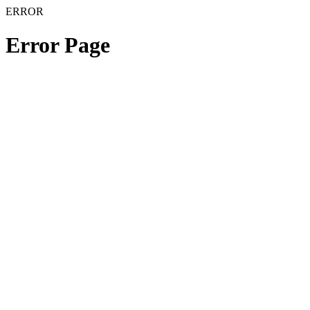
ERROR
Error Page