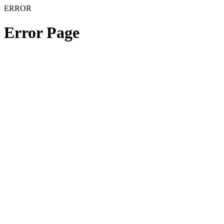
ERROR
Error Page