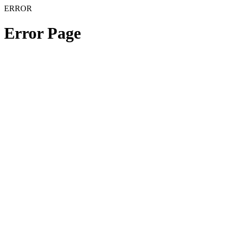
ERROR
Error Page