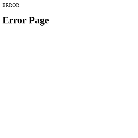
ERROR
Error Page