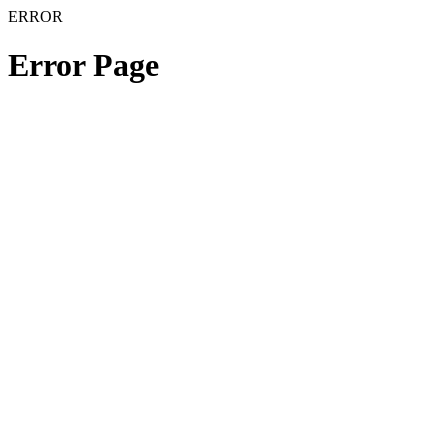
ERROR
Error Page