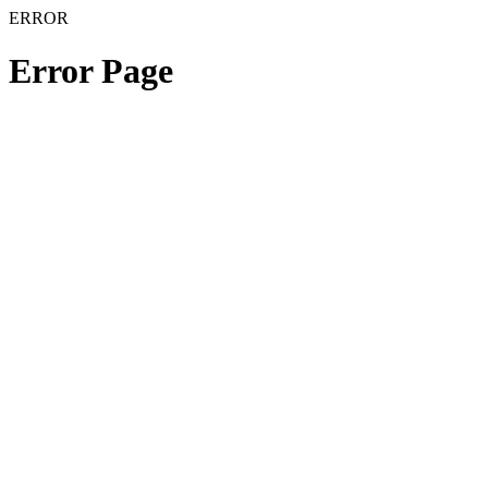
ERROR
Error Page