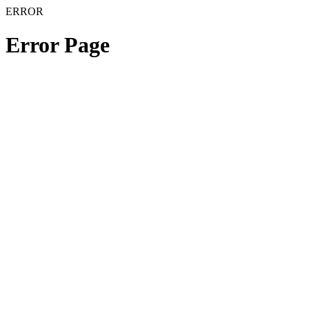
ERROR
Error Page