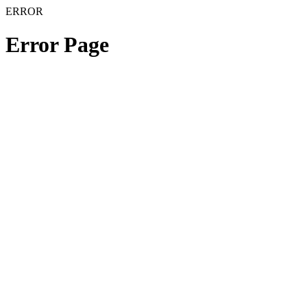
ERROR
Error Page