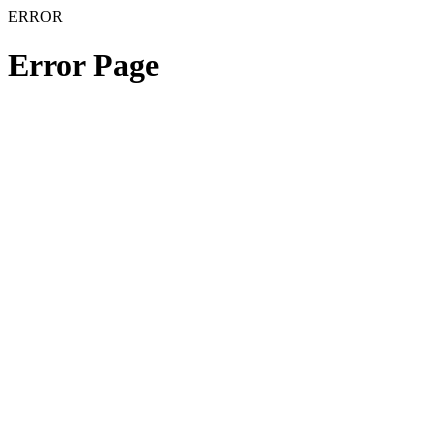
ERROR
Error Page