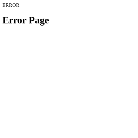
ERROR
Error Page