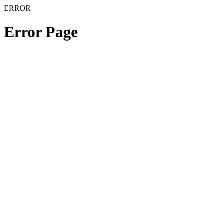
ERROR
Error Page