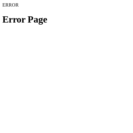
ERROR
Error Page