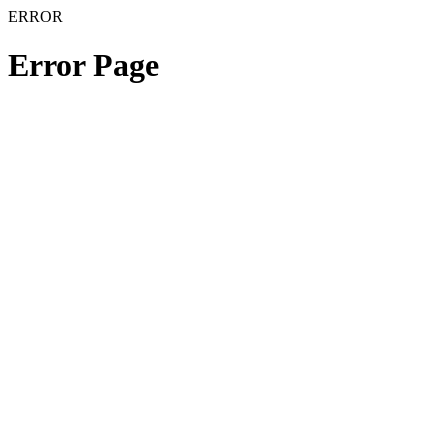
ERROR
Error Page