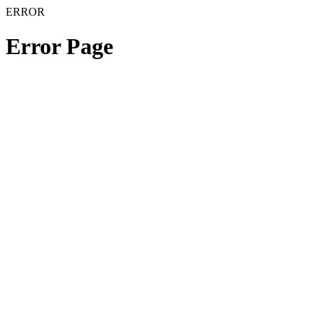
ERROR
Error Page