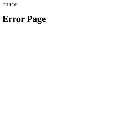
ERROR
Error Page