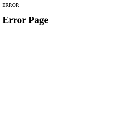
ERROR
Error Page