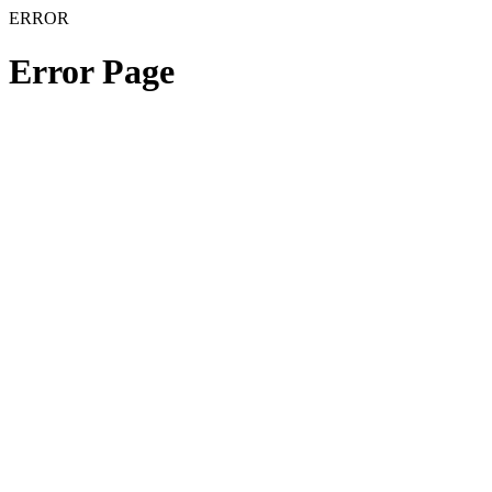
ERROR
Error Page