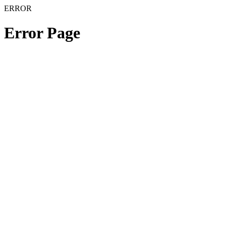
ERROR
Error Page