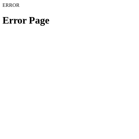
ERROR
Error Page