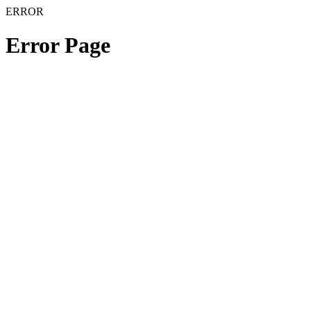
ERROR
Error Page