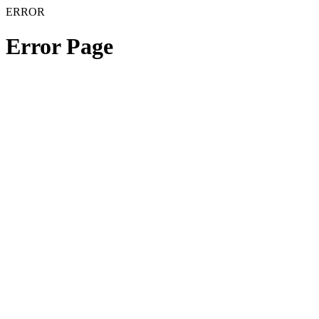
ERROR
Error Page