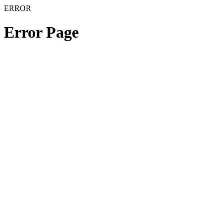
ERROR
Error Page