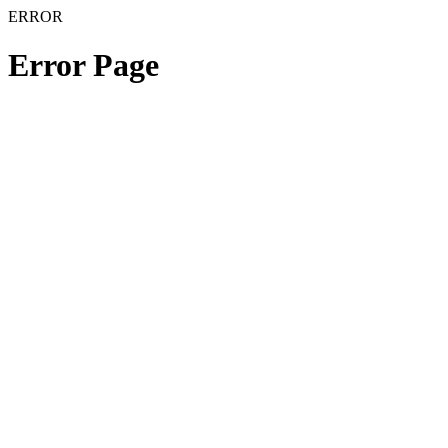
ERROR
Error Page