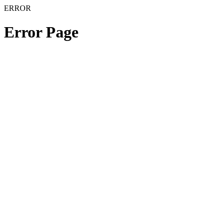
ERROR
Error Page