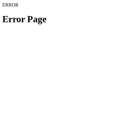
ERROR
Error Page