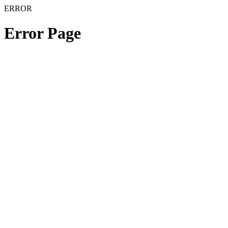
ERROR
Error Page