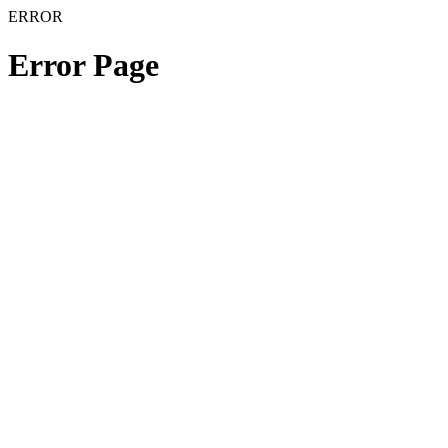
ERROR
Error Page