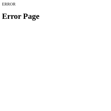
ERROR
Error Page