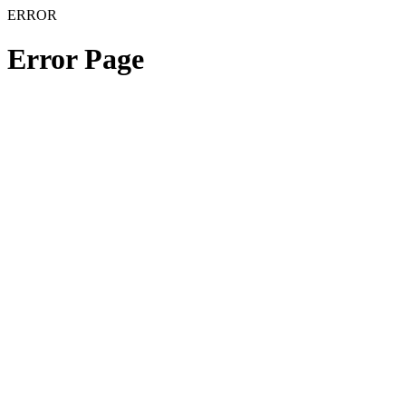
ERROR
Error Page