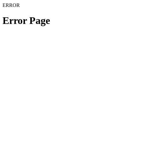
ERROR
Error Page