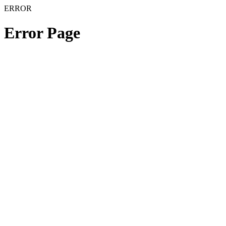
ERROR
Error Page