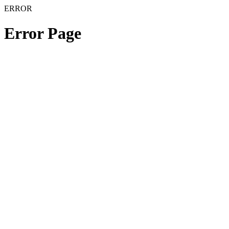
ERROR
Error Page