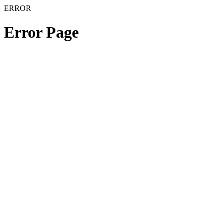
ERROR
Error Page