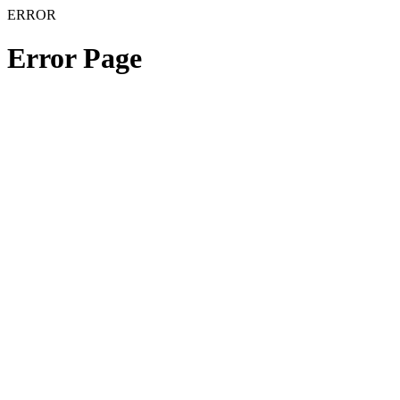
ERROR
Error Page