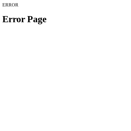
ERROR
Error Page