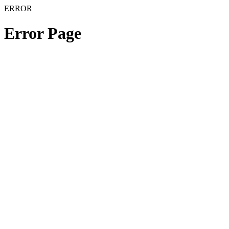
ERROR
Error Page