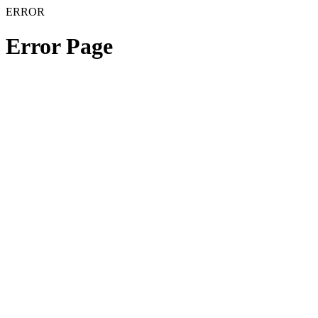
ERROR
Error Page