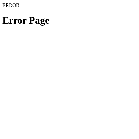
ERROR
Error Page