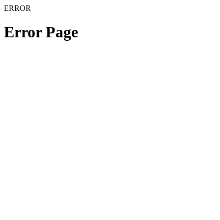
ERROR
Error Page