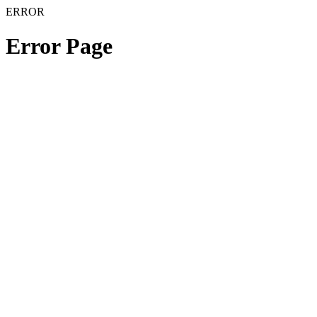
ERROR
Error Page