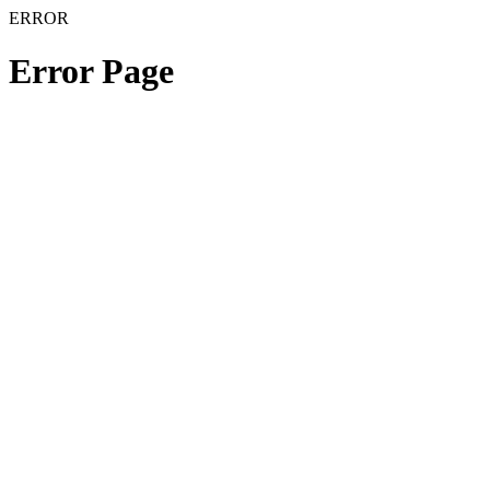
ERROR
Error Page