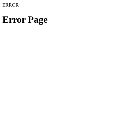
ERROR
Error Page