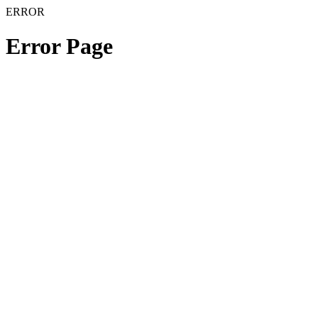
ERROR
Error Page