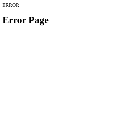
ERROR
Error Page